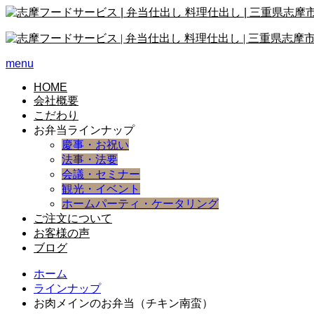
menu
HOME
会社概要
こだわり
お弁当ラインナップ
慶事・お祝い
法事・法要
会議・セミナー
観光・イベント
ホームパーティ・ケータリング
ご注文について
お客様の声
ブログ
ホーム
ラインナップ
お肉メインのお弁当（チキン南蛮）