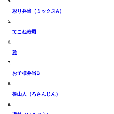
彩り弁当（ミックスA）
てこね寿司
雅
お子様弁当B
魯山人（ろさんじん）