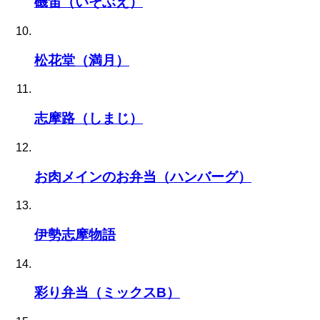
磯笛（いそぶえ）
松花堂（満月）
志摩路（しまじ）
お肉メインのお弁当（ハンバーグ）
伊勢志摩物語
彩り弁当（ミックスB）