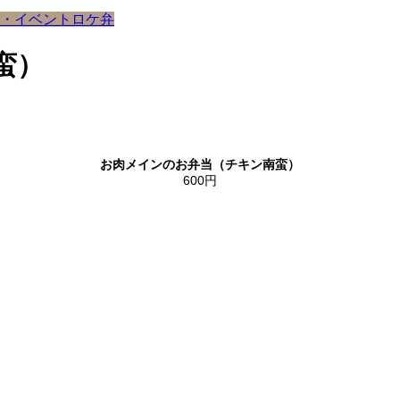
・イベント
ロケ弁
蛮）
お肉メインのお弁当（チキン南蛮）
600
円