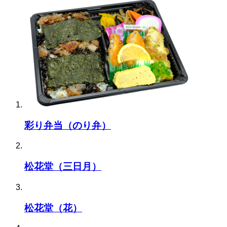
彩り弁当（のり弁）
松花堂（三日月）
松花堂（花）