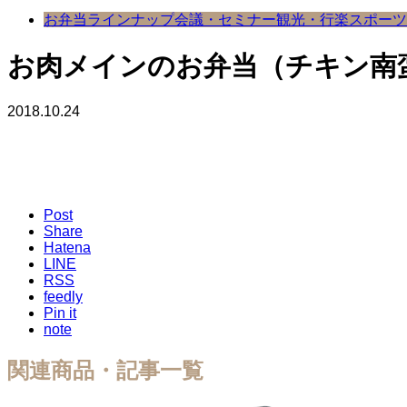
お弁当ラインナップ
会議・セミナー
観光・行楽
スポーツ
お肉メインのお弁当（チキン南
2018.10.24
Post
Share
Hatena
LINE
RSS
feedly
Pin it
note
関連商品・記事一覧