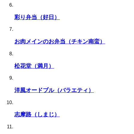
彩り弁当（好日）
お肉メインのお弁当（チキン南蛮）
松花堂（満月）
洋風オードブル（バラエティ）
志摩路（しまじ）