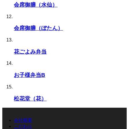
会席御膳（水仙）
会席御膳（ぼたん）
花ごよみ弁当
お子様弁当B
松花堂（花）
会社概要
こだわり