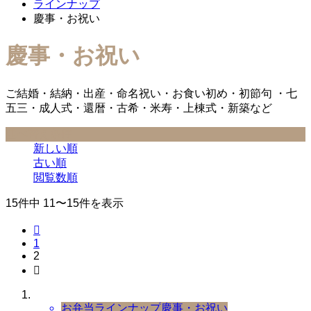
ラインナップ
慶事・お祝い
慶事・お祝い
ご結婚・結納・出産・命名祝い・お食い初め・初節句 ・七
五三・成人式・還暦・古希・米寿・上棟式・新築など
並べ替え条件
新しい順
古い順
閲覧数順
15件中 11〜15件を表示

1
2

お弁当ラインナップ
慶事・お祝い