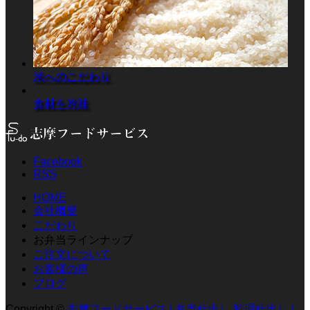
米へのこだわり
食材を吟味
Facebook
RSS
HOME
会社概要
こだわり
お弁当ラインナップ
ご注文について
お客様の声
ブログ
Copyright
©
志摩フードサービス | 弁当仕出し 料理仕出し |